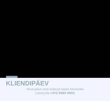
KLIENDIPÄEV
Anna palun oma tulekust teada helistades
Cärolynile
+372 5885 9552