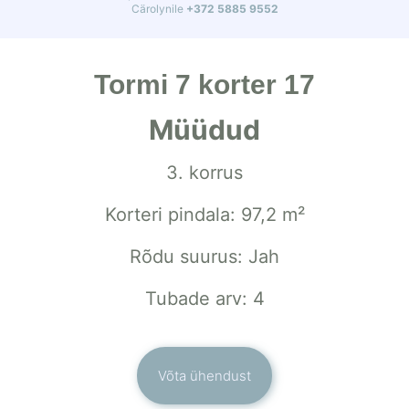
Cärolynile
+372 5885 9552
Tormi 7 korter 17
Müüdud
3. korrus
Korteri pindala: 97,2 m²
Rõdu suurus: Jah
Tubade arv: 4
Võta ühendust