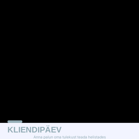
KLIENDIPÄEV
Anna palun oma tulekust teada helistades