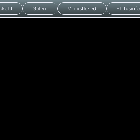
ukoht
Galerii
Viimistlused
Ehitusinfo