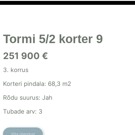
Tormi 5/2 korter 9
251 900 €
3. korrus
Korteri pindala: 68,3 m2
Rõdu suurus: Jah
Tubade arv: 3
Võta ühendust