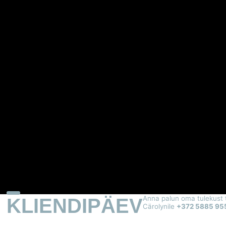
KLIENDIPÄEV
Anna palun oma tulekust 
Cärolynile
+372 5885 95