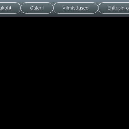
ukoht
Galerii
Viimistlused
Ehitusinfo