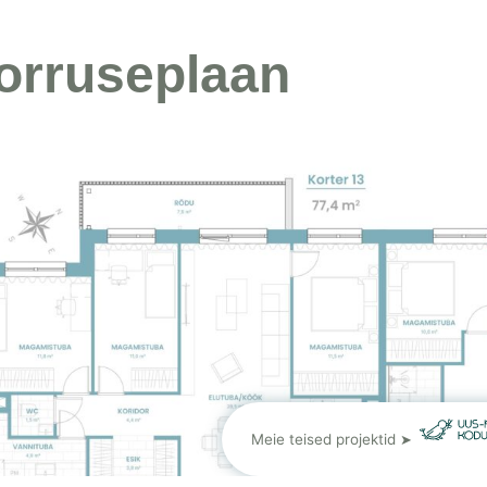
orruseplaan
Meie teised projektid ➤