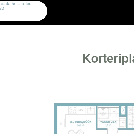
teada helistades
52
Korterip