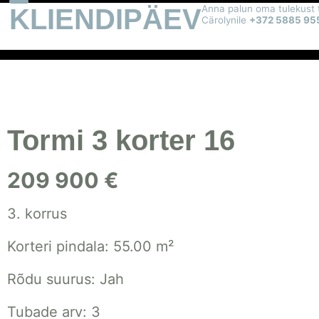
KLIENDIPÄEV
Anna palun oma tulekust 
Cärolynile
+372 5885 95
Tormi 3 korter 16
209 900 €
3. korrus
Korteri pindala: 55.00 m²
Rõdu suurus: Jah
Tubade arv: 3