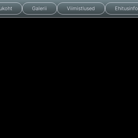
ukoht
Galerii
Viimistlused
Ehitusinfo