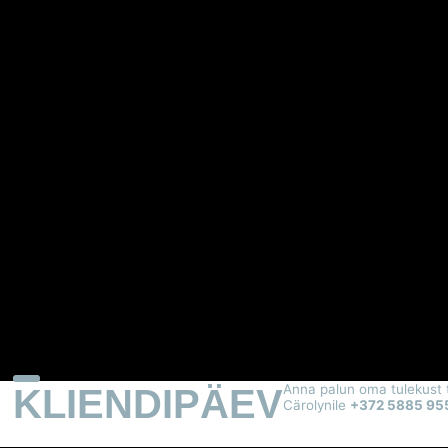
KLIENDIPÄEV
Anna palun oma tulekust 
Cärolynile
+372 5885 95