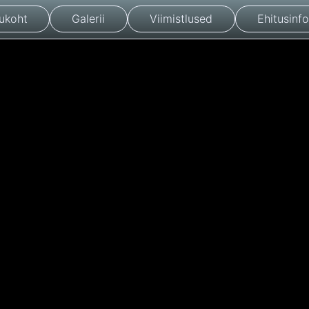
ukoht
Galerii
Viimistlused
Ehitusinfo