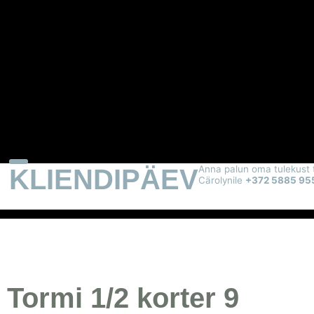
KLIENDIPÄEV
Anna palun oma tulekust 
Cärolynile
+372 5885 95
Tormi 1/2 korter 9