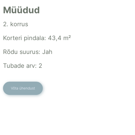
Müüdud
2. korrus
Korteri pindala: 43,4 m²
Rõdu suurus: Jah
Tubade arv: 2
Võta ühendust