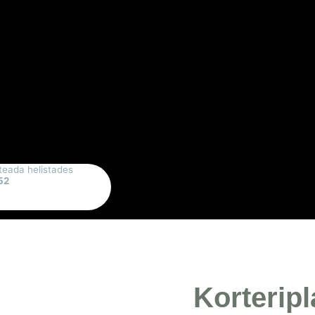
teada helistades
52
Korterip