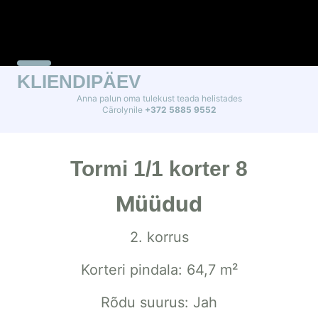
KLIENDIPÄEV
Anna palun oma tulekust teada helistades
Cärolynile
+372 5885 9552
Tormi 1/1 korter 8
Müüdud
2. korrus
Korteri pindala: 64,7 m²
Rõdu suurus: Jah