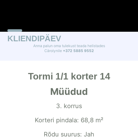
KLIENDIPÄEV
Anna palun oma tulekust teada helistades
Cärolynile
+372 5885 9552
Tormi 1/1 korter 14
Müüdud
3. korrus
Korteri pindala: 68,8 m²
Rõdu suurus: Jah