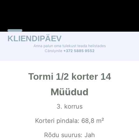
KLIENDIPÄEV
Anna palun oma tulekust teada helistades
Cärolynile
+372 5885 9552
Tormi 1/2 korter 14
Müüdud
3. korrus
Korteri pindala: 68,8 m²
Rõdu suurus: Jah