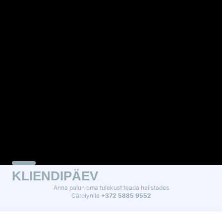
KLIENDIPÄEV
Anna palun oma tulekust teada helistades
Cärolynile
+372 5885 9552