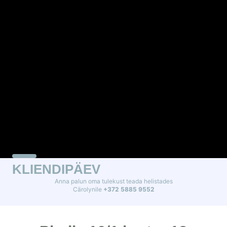
KLIENDIPÄEV
Anna palun oma tulekust teada helistades
Cärolynile
+372 5885 9552