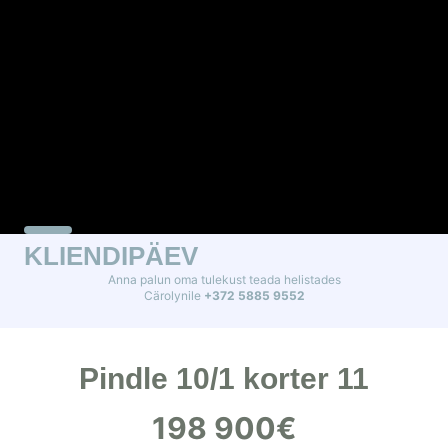
KLIENDIPÄEV
Anna palun oma tulekust teada helistades
Cärolynile
+372 5885 9552
Pindle 10/1 korter 11
198 900€