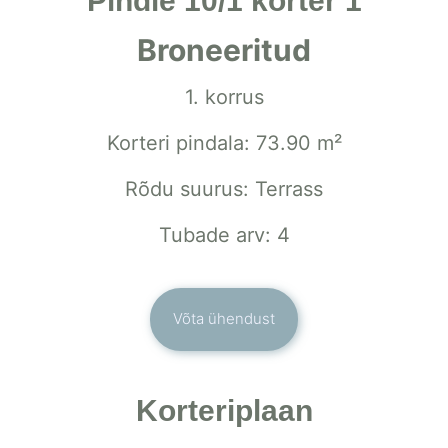
Pindle 10/1 korter 1
Broneeritud
1. korrus
Korteri pindala: 73.90 m²
Rõdu suurus: Terrass
Tubade arv: 4
Võta ühendust
Korteriplaan