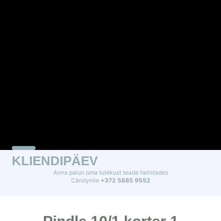
KLIENDIPÄEV
Anna palun oma tulekust teada helistades
Cärolynile
+372 5885 9552